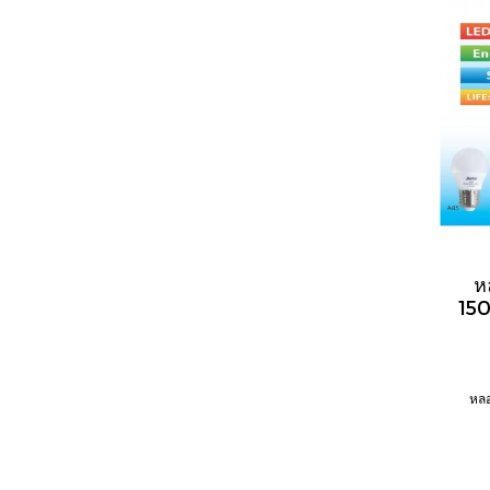
ห
15
หล