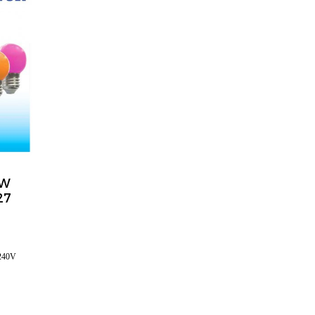
1W
27
240V