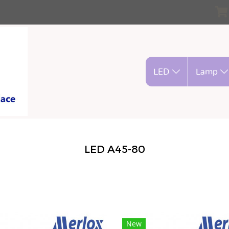
LED
Lamp
LED A45-80
New