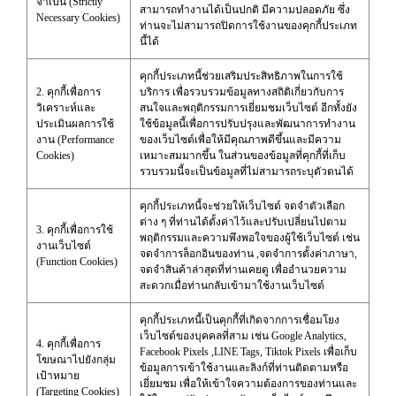
จำเป็น (Strictly
สามารถทำงานได้เป็นปกติ มีความปลอดภัย ซึ่ง
Necessary Cookies)
ท่านจะไม่สามารถปิดการใช้งานของคุกกี้ประเภท
นี้ได้
คุกกี้ประเภทนี้ช่วยเสริมประสิทธิภาพในการใช้
2. คุกกี้เพื่อการ
บริการ เพื่อรวบรวมข้อมูลทางสถิติเกี่ยวกับการ
วิเคราะห์และ
สนใจและพฤติกรรมการเยี่ยมชมเว็บไซต์ อีกทั้งยัง
ประเมินผลการใช้
ใช้ข้อมูลนี้เพื่อการปรับปรุงและพัฒนาการทำงาน
งาน (Performance
ของเว็บไซต์เพื่อให้มีคุณภาพดีขึ้นและมีความ
Cookies)
เหมาะสมมากขึ้น ในส่วนของข้อมูลที่คุกกี้ที่เก็บ
รวบรวมนี้จะเป็นข้อมูลที่ไม่สามารถระบุตัวตนได้
คุกกี้ประเภทนี้จะช่วยให้เว็บไซต์ จดจำตัวเลือก
ต่าง ๆ ที่ท่านได้ตั้งค่าไว้และปรับเปลี่ยนไปตาม
3. คุกกี้เพื่อการใช้
พฤติกรรมและความพึงพอใจของผู้ใช้เว็บไซต์ เช่น
งานเว็บไซต์
จดจำการล็อกอินของท่าน ,จดจำการตั้งค่าภาษา,
(Function Cookies)
จดจำสินค้าล่าสุดที่ท่านเคยดู เพื่ออำนวยความ
สะดวกเมื่อท่านกลับเข้ามาใช้งานเว็บไซต์
คุกกี้ประเภทนี้เป็นคุกกี้ที่เกิดจากการเชื่อมโยง
เว็บไซต์ของบุคคลที่สาม เช่น Google Analytics,
4. คุกกี้เพื่อการ
Facebook Pixels ,LINE Tags, Tiktok Pixels เพื่อเก็บ
โฆษณาไปยังกลุ่ม
ข้อมูลการเข้าใช้งานและลิงก์ที่ท่านติดตามหรือ
เป้าหมาย
เยี่ยมชม เพื่อให้เข้าใจความต้องการของท่านและ
(Targeting Cookies)