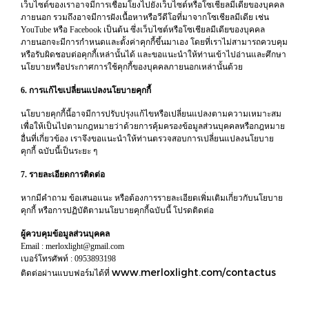
เว็บไซต์ของเราอาจมีการเชื่อมโยงไปยังเว็บไซต์หรือโซเชียลมีเดียของบุคคล
ภายนอก รวมถึงอาจมีการฝังเนื้อหาหรือวีดีโอที่มาจากโซเชียลมีเดีย เช่น
YouTube หรือ Facebook เป็นต้น ซึ่งเว็บไซต์หรือโซเชียลมีเดียของบุคคล
ภายนอกจะมีการกำหนดและตั้งค่าคุกกี้ขึ้นมาเอง โดยที่เราไม่สามารถควบคุม
หรือรับผิดชอบต่อคุกกี้เหล่านั้นได้ และขอแนะนำให้ท่านเข้าไปอ่านและศึกษา
นโยบายหรือประกาศการใช้คุกกี้ของบุคคลภายนอกเหล่านั้นด้วย
6. การแก้ไขเปลี่ยนแปลงนโยบายคุกกี้
นโยบายคุกกี้นี้อาจมีการปรับปรุงแก้ไขหรือเปลี่ยนแปลงตามความเหมาะสม
เพื่อให้เป็นไปตามกฎหมายว่าด้วยการคุ้มครองข้อมูลส่วนบุคคลหรือกฎหมาย
อื่นที่เกี่ยวข้อง เราจึงขอแนะนำให้ท่านตรวจสอบการเปลี่ยนแปลงนโยบาย
คุกกี้ ฉบับนี้เป็นระยะ ๆ
7. รายละเอียดการติดต่อ
หากมีคำถาม ข้อเสนอแนะ หรือต้องการรายละเอียดเพิ่มเติมเกี่ยวกับนโยบาย
คุกกี้ หรือการปฏิบัติตามนโยบายคุกกี้ฉบับนี้ โปรดติดต่อ
ผู้ควบคุมข้อมูลส่วนบุคคล
Email : merloxlight@gmail.com
เบอร์โทรศัพท์ : 0953893198
www.merloxlight.com/contactus
ติดต่อผ่านแบบฟอร์มได้ที่