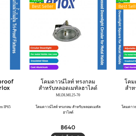
Best Seller
Best Sell
 proof
โคมดาวน์ไลท์ ทรงกลม
โคมด
rlox
สำหรับหลอดเมทัลฮาไลด์
สำห
MLDLML25-70
ern IP65
โคมดาวน์ไลท์ ทรงกลม สำหรับหลอดเมทัล
โคมดาวน์
ฮาไลด์
฿640