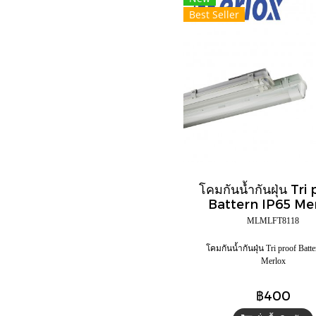
Best Seller
โคมกันน้ำกันฝุ่น Tri
Battern IP65 Me
MLMLFT8118
โคมกันน้ำกันฝุ่น Tri proof Batt
Merlox
฿400