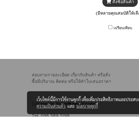
สั่งซื้อสินค้า
(มีหลายคุณสมบัติให้เลื
เปรียบเทียบ
สอบถามรายละเอียด เกี่ยวกับสินค้า หรือสั่ง
ซื้อมีปริมาณ
ติดต่อ หรือให้ทำใบเสนอราคา
เว็บไซต์นี้มีการใช้งานคุกกี้ เพื่อเพิ่มประสิทธิภาพและประส
ได้ที่
merloxlight@gmail.com
ความเป็นส่วนตัว
และ
นโยบายคุกกี้
Tel. 095 389 3198
Copy right by makewebeasy.com