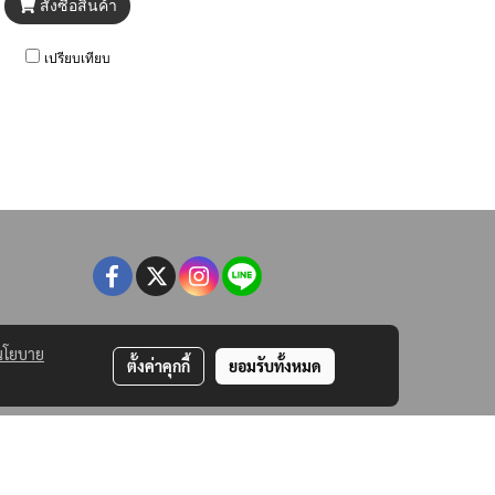
สั่งซื้อสินค้า
เปรียบเทียบ
นโยบาย
ตั้งค่าคุกกี้
ยอมรับทั้งหมด