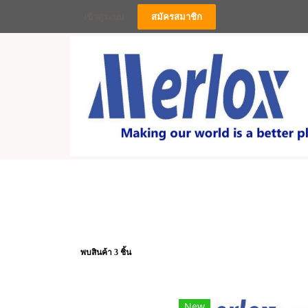
เข้าสู่ระบบ
สมัครสมาชิก
พบสินค้า 3 ชิ้น
New