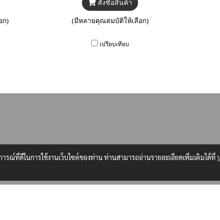
สั่งซื้อสินค้า
อก)
(มีหลายคุณสมบัติให้เลือก)
เปรียบเทียบ
บการณ์ที่ดีในการใช้งานเว็บไซต์ของท่าน ท่านสามารถอ่านรายละเอียดเพิ่มเติมได้ที่