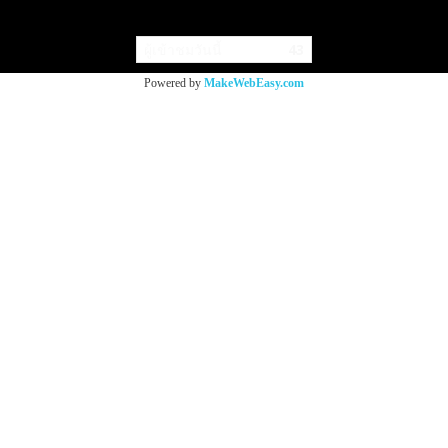
Copy right by makewebeasy.com
ผู้เข้าชมวันนี้
43
Powered by
MakeWebEasy.com