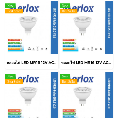
New
New
Best Seller
Best Seller
หลอดไฟ LED MR16 12V AC/DC 7W 560LM 3000K 38° GU5.3 Merlox
หลอดไฟ LED MR16 12V AC/DC 5W 400LM 3000K 38° GU5.3 Merlox
New
New
Best Seller
Best Seller