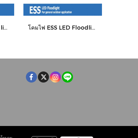
โคมไฟ ESS LED Floodlight 85-265V 20W 2000LM 120° IP65 Merlox
โคมไฟ ESS LED Floodlight 85-265V 50W 3000LM 120° IP65 Merlox