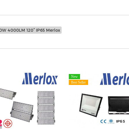
50W 4000LM 120° IP65 Merlox
New
Best Seller