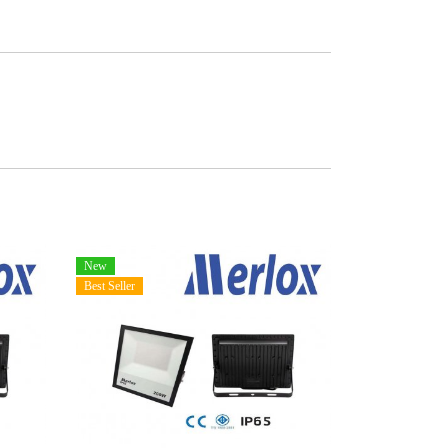
New
Best Seller