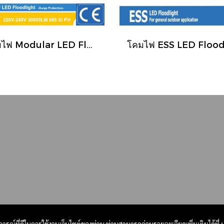
โคมไฟ Modular LED Floodlight 200W/865 XI PH MERLOX