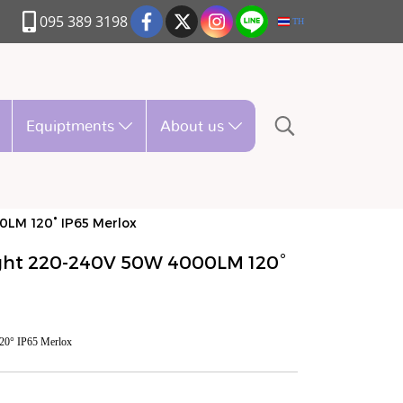
095 389 3198
TH
Equiptments
About us
0LM 120° IP65 Merlox
ight 220-240V 50W 4000LM 120°
20° IP65 Merlox