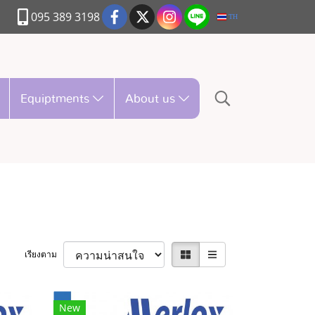
095 389 3198
TH
Equiptments
About us
เรียงตาม
New