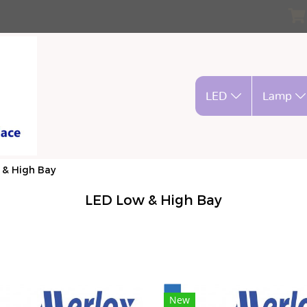
LED
Lamp
 & High Bay
LED Low & High Bay
New