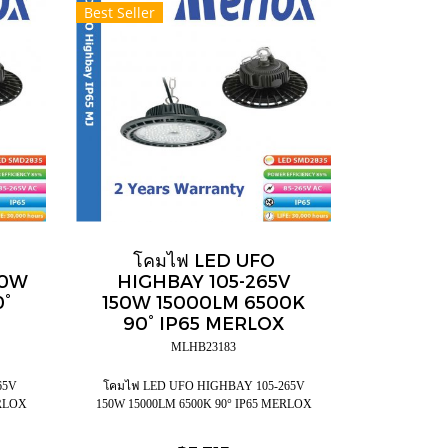
Best Seller
โคมไฟ LED UFO
50W
HIGHBAY 105-265V
0°
150W 15000LM 6500K
90° IP65 MERLOX
MLHB23183
65V
โคมไฟ LED UFO HIGHBAY 105-265V
ERLOX
150W 15000LM 6500K 90° IP65 MERLOX